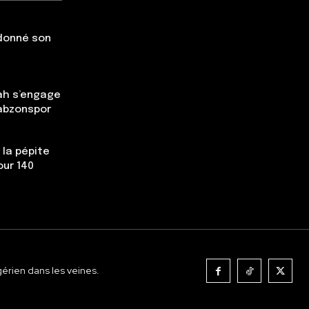
 donné son
ah s’engage
rabzonspor
 la pépite
our 140
gérien dans les veines.