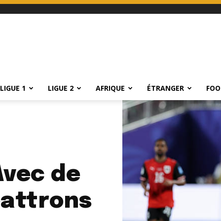
LIGUE 1
LIGUE 2
AFRIQUE
ÉTRANGER
FOO
 Avec de
battrons