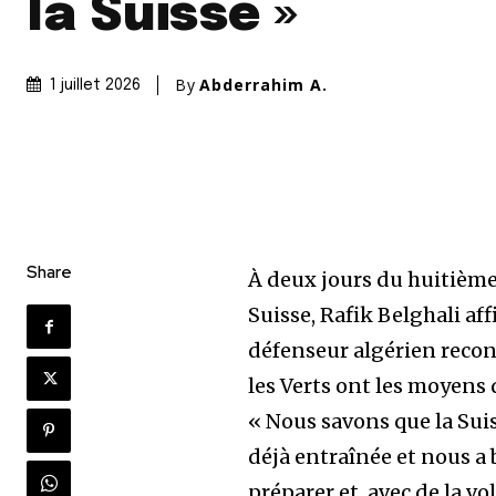
la Suisse »
By
Abderrahim A.
1 juillet 2026
Share
À deux jours du huitième
Suisse, Rafik Belghali a
défenseur algérien reconn
les Verts ont les moyens
« Nous savons que la Suis
déjà entraînée et nous a 
préparer et, avec de la vo