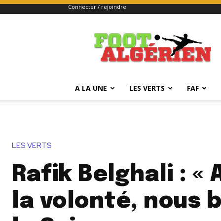
Connecter / rejoindre
FOOTALGERIEN
A LA UNE
LES VERTS
FAF
LES VERTS
Rafik Belghali : «
la volonté, nous 