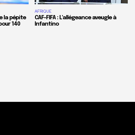
AFRIQUE
e la pépite
CAF-FIFA : L’allégeance aveugle à
pour 140
Infantino