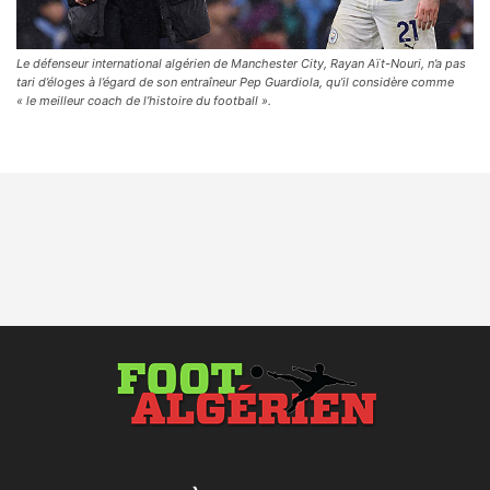
Le défenseur international algérien de Manchester City, Rayan Aït-Nouri, n’a pas
tari d’éloges à l’égard de son entraîneur Pep Guardiola, qu’il considère comme
« le meilleur coach de l’histoire du football ».