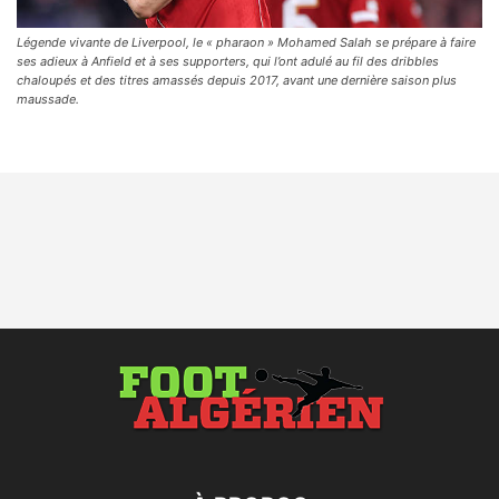
Légende vivante de Liverpool, le « pharaon » Mohamed Salah se prépare à faire
ses adieux à Anfield et à ses supporters, qui l’ont adulé au fil des dribbles
chaloupés et des titres amassés depuis 2017, avant une dernière saison plus
maussade.