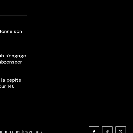
 donné son
ah s’engage
rabzonspor
 la pépite
our 140
gérien dans les veines.