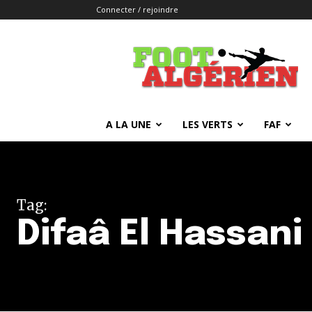
Connecter / rejoindre
FOOTALGERIEN
A LA UNE
LES VERTS
FAF
Tag:
Difaâ El Hassani 