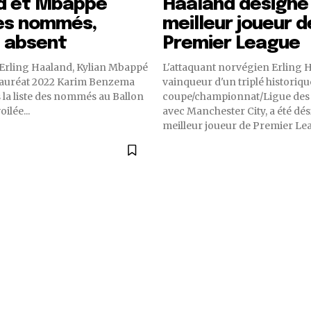
d et Mbappé
Haaland désigné
les nommés,
meilleur joueur d
 absent
Premier League
 Erling Haaland, Kylian Mbappé
L'attaquant norvégien Erling 
 lauréat 2022 Karim Benzema
vainqueur d'un triplé historiqu
 la liste des nommés au Ballon
coupe/championnat/Ligue des
ilée...
avec Manchester City, a été dé
meilleur joueur de Premier Lea