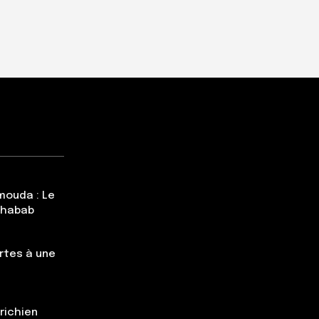
mouda : Le
Chabab
rtes à une
trichien