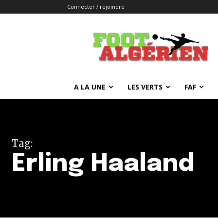
Connecter / rejoindre
FOOTALGERIEN
A LA UNE
LES VERTS
FAF
Tag:
Erling Haaland