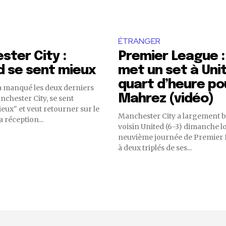
ÉTRANGER
ter City :
Premier League :
 se sent mieux
met un set à Uni
quart d’heure po
a manqué les deux derniers
Mahrez (vidéo)
chester City, se sent
ux" et veut retourner sur le
Manchester City a largement b
a réception...
voisin United (6-3) dimanche lo
neuvième journée de Premier
à deux triplés de ses...