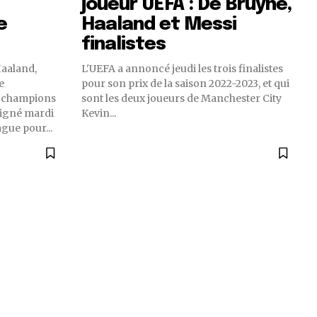
joueur UEFA : De Bruyne,
e
Haaland et Messi
finalistes
Haaland,
L'UEFA a annoncé jeudi les trois finalistes
e
pour son prix de la saison 2022-2023, et qui
 champions
sont les deux joueurs de Manchester City
signé mardi
Kevin...
gue pour...