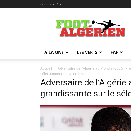
Connecter / rejoindre
FOOTALGERIEN
A LA UNE
LES VERTS
FAF
Accueil
Adversaire de l’Algérie au Mondial-2026 : Pre
sélectionneur de la Jordanie
Adversaire de l’Algérie
grandissante sur le sél