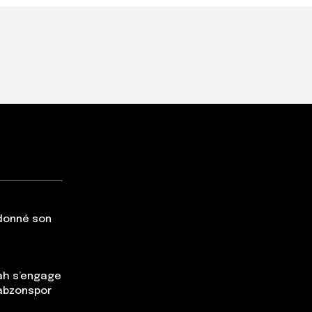
 donné son
ah s’engage
rabzonspor