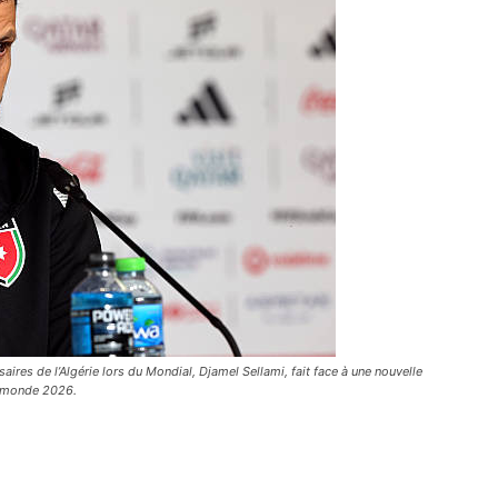
aires de l’Algérie lors du Mondial, Djamel Sellami, fait face à une nouvelle
u monde 2026.