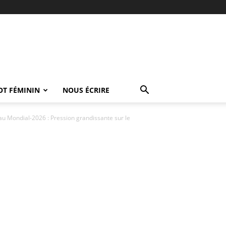
OT FÉMININ
NOUS ÉCRIRE
 au Mondial-2026 : Pression grandissante sur le