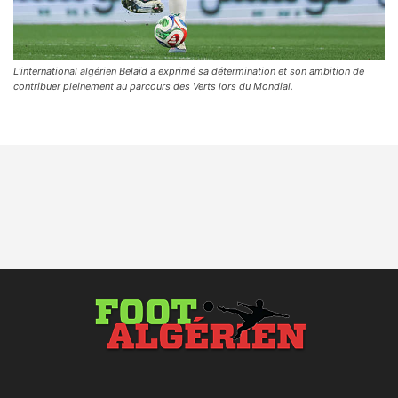
L’international algérien Belaïd a exprimé sa détermination et son ambition de
contribuer pleinement au parcours des Verts lors du Mondial.