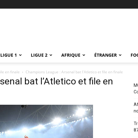
LIGUE 1
LIGUE 2
AFRIQUE
ÉTRANGER
FO
le en finale
Champions League : Arsenal bat l'Atletico et file en finale
nal bat l’Atletico et file en
MC
Co
Af
no
Tr
87