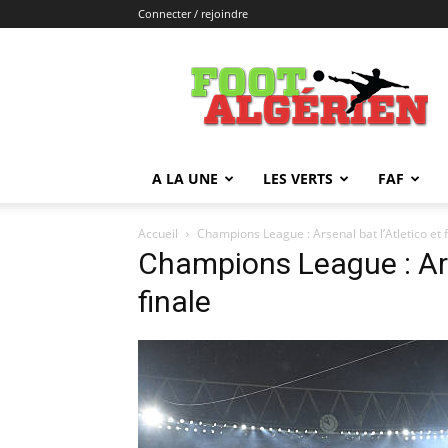
Connecter / rejoindre
FOOTALGERIEN
A LA UNE
LES VERTS
FAF
Accueil
Champions League : Arsenal bat l’Atletico et fi
Champions League : Arse
finale