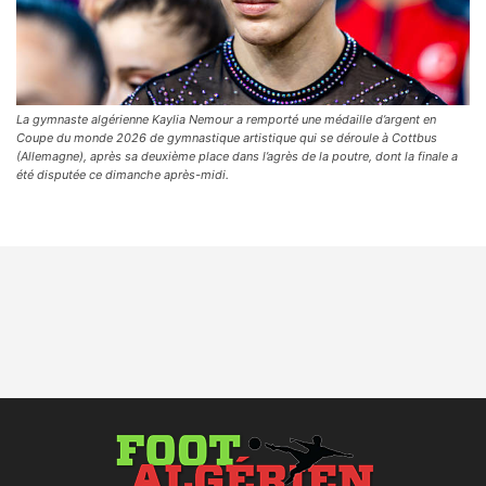
La gymnaste algérienne Kaylia Nemour a remporté une médaille d’argent en
Coupe du monde 2026 de gymnastique artistique qui se déroule à Cottbus
(Allemagne), après sa deuxième place dans l’agrès de la poutre, dont la finale a
été disputée ce dimanche après-midi.