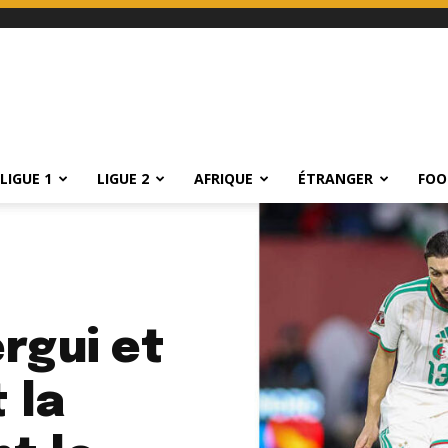
LIGUE 1
LIGUE 2
AFRIQUE
ÉTRANGER
FOO
rgui et
 la