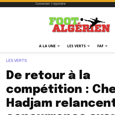
Connecter / rejoindre
FOOTALGERIEN
A LA UNE
LES VERTS
FAF
LES VERTS
De retour à la
compétition : Che
Hadjam relancent