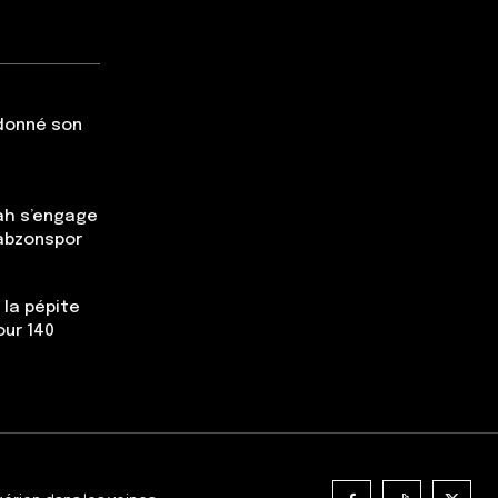
 donné son
ah s’engage
rabzonspor
 la pépite
our 140