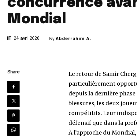
concurrence avan
Mondial
By
Abderrahim A.
24 avril 2026
Share
Le retour de Samir Cher
particulièrement opportu
depuis la dernière phase 
blessures, les deux joue
compétitifs. Leur indispon
défensif que dans la profo
À l’approche du Mondial,