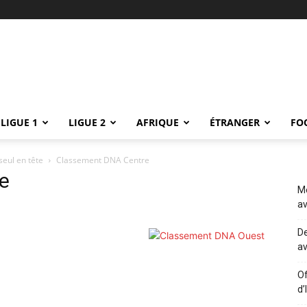
LIGUE 1
LIGUE 2
AFRIQUE
ÉTRANGER
FO
seul en tête
Classement DNA Centre
e
Me
av
De
av
Of
d’