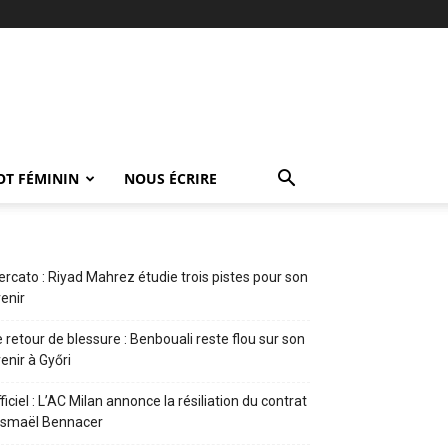
OT FÉMININ
NOUS ÉCRIRE
rcato : Riyad Mahrez étudie trois pistes pour son
enir
 retour de blessure : Benbouali reste flou sur son
enir à Győri
ficiel : L’AC Milan annonce la résiliation du contrat
Ismaël Bennacer