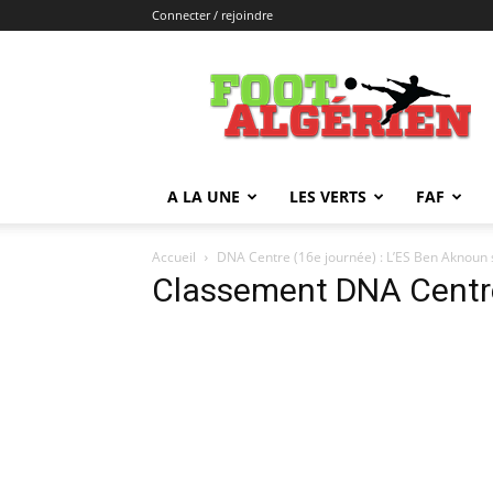
Connecter / rejoindre
FOOTALGERIEN
A LA UNE
LES VERTS
FAF
Accueil
DNA Centre (16e journée) : L’ES Ben Aknoun 
Classement DNA Centr