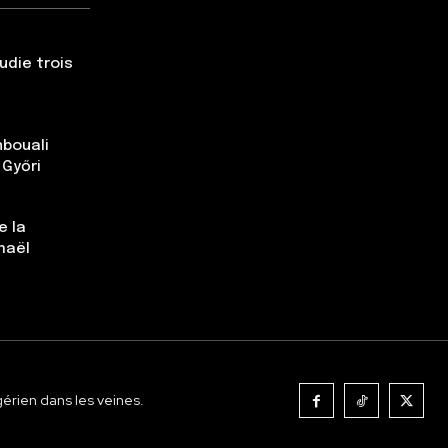
udie trois
nbouali
 Győri
e la
maël
gérien dans les veines.