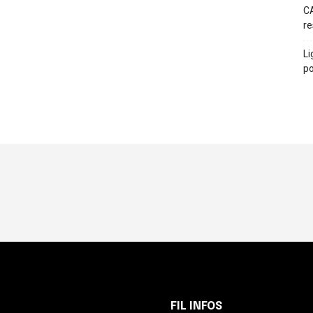
CA
re
Li
po
FIL INFOS