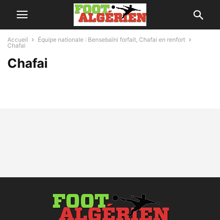
Accueil
Équipe nationale : Bensebaïni forfait, Chafai en renfort
Chafai
Chafai