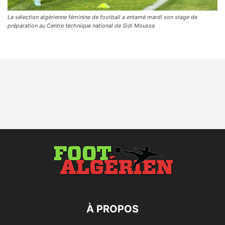
La sélection algérienne féminine de football a entamé mardi son stage de
préparation au Centre technique national de Sidi Moussa
À PROPOS