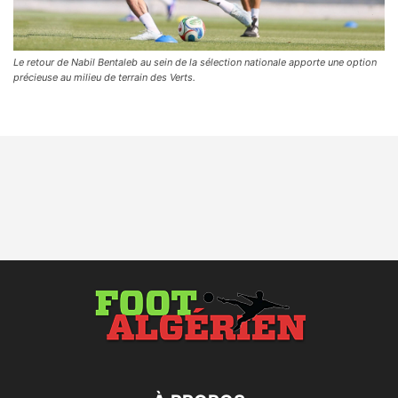
Le retour de Nabil Bentaleb au sein de la sélection nationale apporte une option
précieuse au milieu de terrain des Verts.