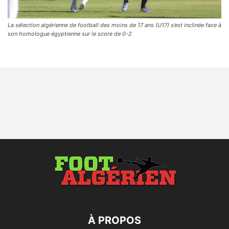
La sélection algérienne de football des moins de 17 ans (U17) s’est inclinée face à
son homologue égyptienne sur le score de 0-2
À PROPOS