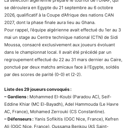
La sélection algérienne prépare le tournoi de l’UNAF, qui
se déroulera en Egypte du 21 septembre au 6 octobre
2026, qualificatif à la Coupe d’Afrique des nations CAN
2027, dont la phase finale aura lieu au Ghana.
Pour rappel, l’équipe algérienne avait effectué du 1er au 3
mai un stage au Centre technique national (CTN) de Sidi
Moussa, consacré exclusivement aux joueurs évoluant
dans le championnat local. Il avait été précédé par un
regroupement effectué du 22 au 31 mars dernier au Caire,
ponctué par deux matchs amicaux face à l’Egypte, soldés
par des scores de parité (0-0) et (2-2).
Liste des 29 joueurs convoqués :
– Gardiens :
Mohammed El-Koubi (Paradou AC), Seif-
Eddine Khiar (MC El-Bayadh), Adel Hammouda (Le Havre
AC, France), Mohamed Zerrouki (CS Constantine).
– Défenseurs :
Yanis Sofikitis (OGC Nice, France), Kefren
Ali (OGC Nice, France), Oussama Benkou (AS Saint-