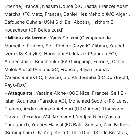
Etienne, France), Nassim Douce (SC Bastia, France) Adam
Marchal (FC Metz, France), Daniel Ilies Mehdid (MC Alger),
Safouane Ouhala (USM Sidi Bel-Abbès), Haithem El-
Kouacheur (CR Belouizdad).
– Milieux de terrain :
Yanis Sellami (Olympique de
Marseille, France), Seif-Eddine Sarya (O Akbou), Youcef
Izem (JS Kabylie), Houssem Abdelaziz (Paradou AC),
Ahmed Jamel Bouchoukh (EA Guingamp, France), Oscar
Malek Aissat (Amiens SC, France), Rayan Lounas
(Valenciennes FC, France), Sid Ali Bouraba (FC Dordrecht,
Pays-Bas).
– Attaquants :
Yassine Aiche (OGC Nice, France), Seif El-
Islam Aoumeur (Paradou AC), Mohamed Seddik (RC Lens,
France), Abderrahmane Achouri (USM Alger), Houssem
Tarzout (Paradou AC), Mohamed Amdjed Niou (Zaouia
Touggourt), Younes Hansal (FC Bâle, Suisse), Zaid Betteka
(Birmingham City, Angleterre), Tifra Darri (Stade Brestois,