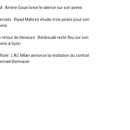
 : Amine Gouiri brise le silence sur son avenir
rcato : Riyad Mahrez étudie trois pistes pour son
enir
 retour de blessure : Benbouali reste flou sur son
enir à Győri
ficiel : L’AC Milan annonce la résiliation du contrat
Ismaël Bennacer