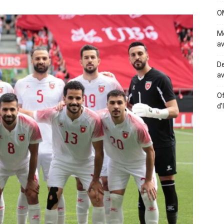
OM
Me
av
De
av
Of
d’