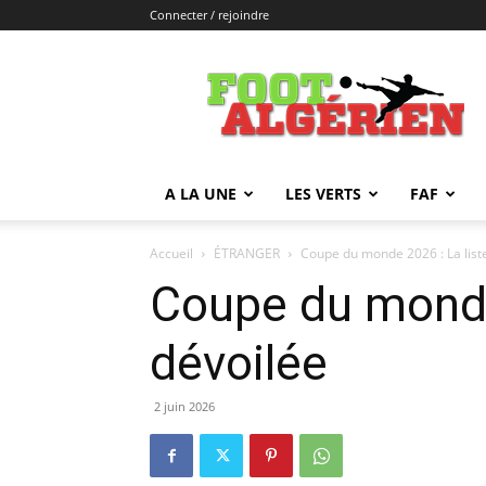
Connecter / rejoindre
FOOTALGERIEN
A LA UNE
LES VERTS
FAF
Accueil
ÉTRANGER
Coupe du monde 2026 : La liste
Coupe du monde 
dévoilée
2 juin 2026