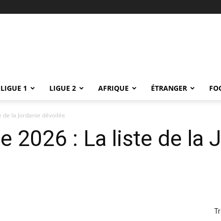
LIGUE 1
LIGUE 2
AFRIQUE
ÉTRANGER
FO
 de la Jordanie dévoilée
2026 : La liste de la 
Tr