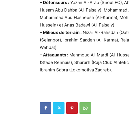
– Défenseurs :
Yazan Al-Arab (Séoul FC), Ab
Husam Abu Dahba (Al-Faisaly), Mohammad A
Mohammad Abu Hasheesh (Al-Karma), Mohan
Hussein) et Anas Badawi (Al-Faisaly)
– Milieux de terrain :
Nizar Al-Rahsdan (Qat
(Selangor), Ibrahim Saadeh (Al-Karma), Ra
Wehdat)
– Attaquants :
Mahmoud Al-Mardi (Al-Hussei
(Stade Rennais), Shararh (Raja Club Athletic)
Ibrahim Sabra (Lokomotiva Zagreb).