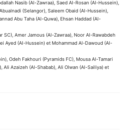
dallah Nasib (Al-Zawraa), Saed Al-Rosan (Al-Hussein),
bualnadi (Selangor), Saleem Obaid (Al-Hussein),
nad Abu Taha (Al-Quwa), Ehsan Haddad (Al-
ar SC), Amer Jamous (Al-Zawraa), Noor Al-Rawabdeh
jaei Ayed (Al-Hussein) et Mohammad Al-Dawoud (Al-
n), Odeh Fakhouri (Pyramids FC), Mousa Al-Tamari
, Ali Azaizeh (Al-Shabab), Ali Olwan (Al-Sailiya) et