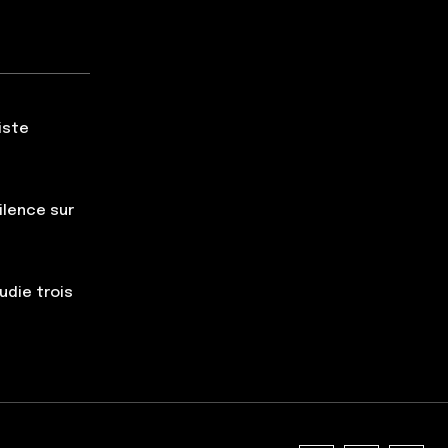
iste
silence sur
udie trois