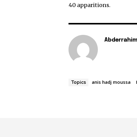
40 apparitions.
Abderrahim
anis hadj moussa
Topics