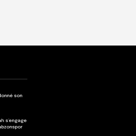
 donné son
ah s’engage
rabzonspor