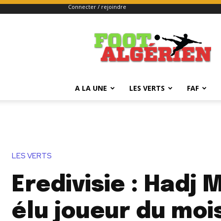
Connecter / rejoindre
FOOTALGERIEN
A LA UNE
LES VERTS
FAF
LES VERTS
Eredivisie : Hadj
élu joueur du moi