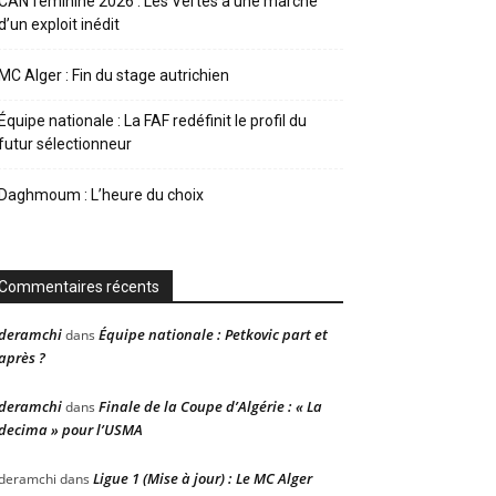
CAN féminine 2026 : Les Vertes à une marche
d’un exploit inédit
MC Alger : Fin du stage autrichien
Équipe nationale : La FAF redéfinit le profil du
futur sélectionneur
Daghmoum : L’heure du choix
Commentaires récents
deramchi
Équipe nationale : Petkovic part et
dans
après ?
deramchi
Finale de la Coupe d’Algérie : « La
dans
decima » pour l’USMA
Ligue 1 (Mise à jour) : Le MC Alger
deramchi
dans