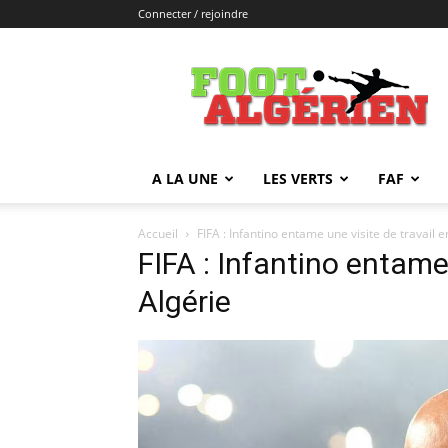
Connecter / rejoindre
FOOTALGERIEN
A LA UNE
LES VERTS
FAF
Accueil
FIFA : Infantino entame une visite de travail e
FIFA : Infantino entame 
Algérie