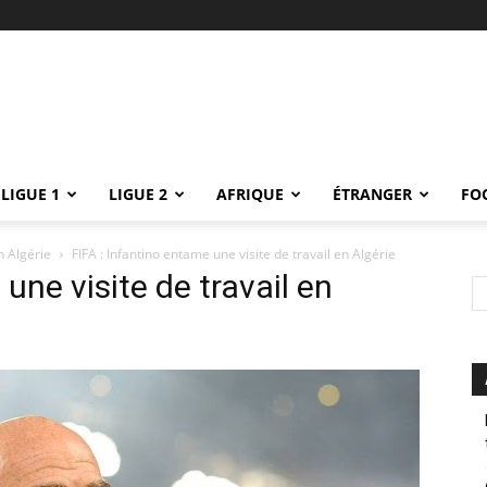
LIGUE 1
LIGUE 2
AFRIQUE
ÉTRANGER
FO
n Algérie
FIFA : Infantino entame une visite de travail en Algérie
une visite de travail en