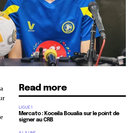
Read more
la
ur
LIGUE 1
Mercato : Koceila Boualia sur le point de
ue
signer au CRB
A LA UNE