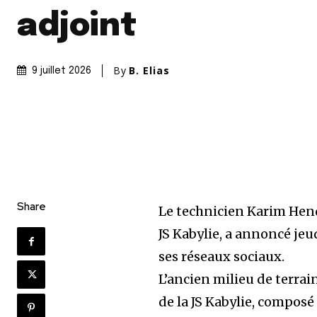
adjoint
By
B. Elias
9 juillet 2026
Share
Le technicien Karim Hen
JS Kabylie, a annoncé je
ses réseaux sociaux.
L’ancien milieu de terrai
de la JS Kabylie, compos