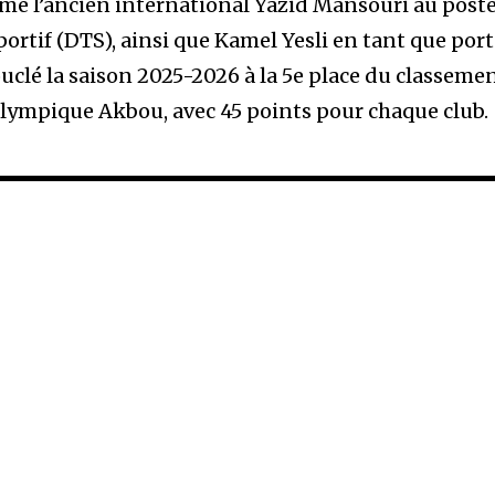
mmé l’ancien international Yazid Mansouri au post
ortif (DTS), ainsi que Kamel Yesli en tant que por
bouclé la saison 2025-2026 à la 5e place du classeme
’Olympique Akbou, avec 45 points pour chaque club.