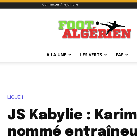
Connecter / rejoindre
FOOTALGERIEN
A LA UNE
LES VERTS
FAF
LIGUE 1
JS Kabylie : Kari
nommé entraîneu