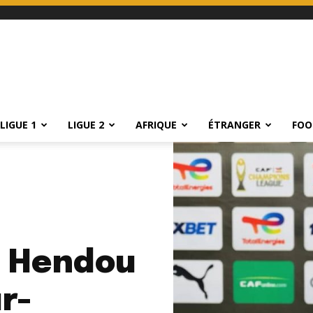
LIGUE 1
LIGUE 2
AFRIQUE
ÉTRANGER
FOO
m Hendou
r-