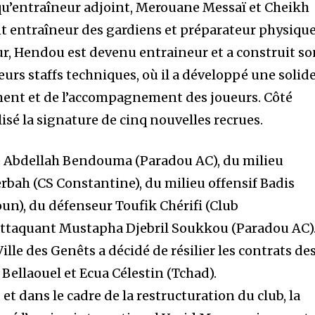
qu’entraîneur adjoint, Merouane Messaï et Cheikh
 entraîneur des gardiens et préparateur physique
eur, Hendou est devenu entraineur et a construit s
eurs staffs techniques, où il a développé une solid
ment et de l’accompagnement des joueurs. Côté
alisé la signature de cinq nouvelles recrues.
che Abdellah Bendouma (Paradou AC), du milieu
bah (CS Constantine), du milieu offensif Badis
), du défenseur Toufik Chérifi (Club
l’attaquant Mustapha Djebril Soukkou (Paradou AC)
 Ville des Genêts a décidé de résilier les contrats de
Bellaouel et Ecua Célestin (Tchad).
 et dans le cadre de la restructuration du club, la