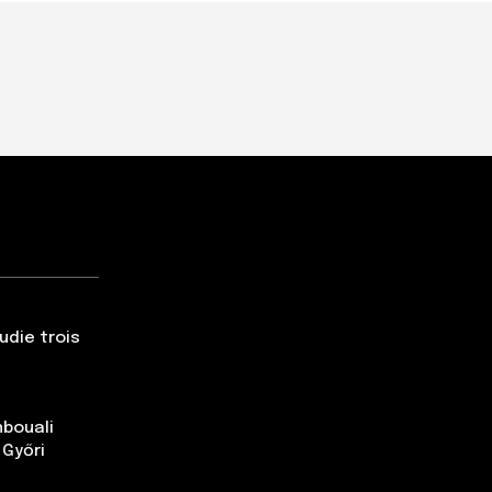
udie trois
nbouali
 Győri