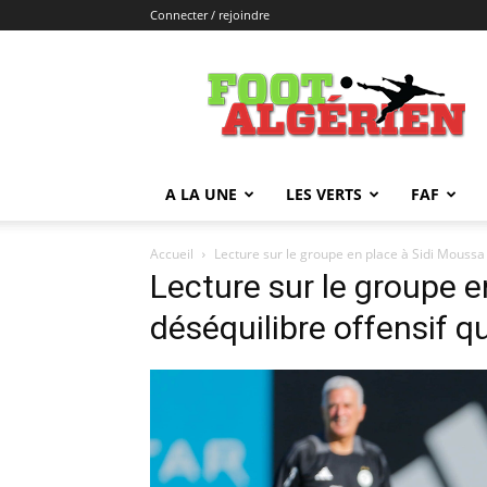
Connecter / rejoindre
FOOTALGERIEN
A LA UNE
LES VERTS
FAF
Accueil
Lecture sur le groupe en place à Sidi Moussa 
Lecture sur le groupe e
déséquilibre offensif qu