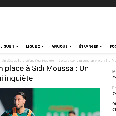
LIGUE 1
LIGUE 2
AFRIQUE
ÉTRANGER
FO
: Un déséquilibre offensif qui inquiète
Lecture sur le groupe en place à Sidi Mo
n place à Sidi Moussa : Un
Me
i inquiète
av
De
av
Of
d’