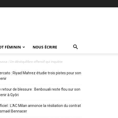
OT FÉMININ
NOUS ÉCRIRE
ussa : Un déséquilibre offensif qui inquiète
rcato : Riyad Mahrez étudie trois pistes pour son
enir
 retour de blessure : Benbouali reste flou sur son
enir à Győri
ficiel : L’AC Milan annonce la résiliation du contrat
Ismaël Bennacer