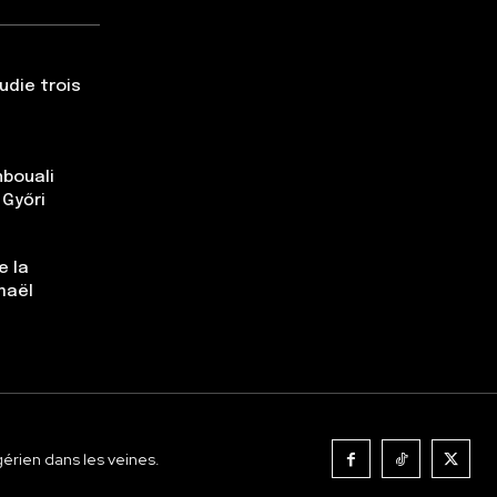
udie trois
nbouali
 Győri
e la
maël
gérien dans les veines.