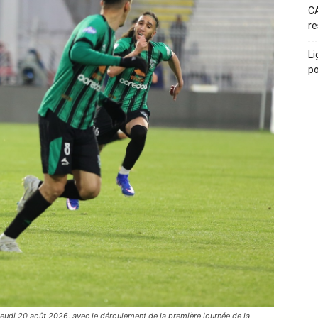
CA
re
Li
po
eudi 20 août 2026, avec le déroulement de la première journée de la