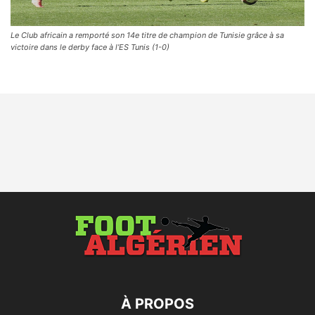
Le Club africain a remporté son 14e titre de champion de Tunisie grâce à sa
victoire dans le derby face à l’ES Tunis (1-0)
À PROPOS