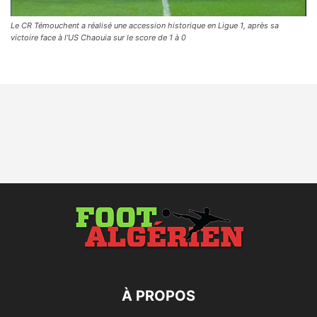
Le CR Témouchent a réalisé une accession historique en Ligue 1, après sa
victoire face à l’US Chaouia sur le score de 1 à 0
À PROPOS