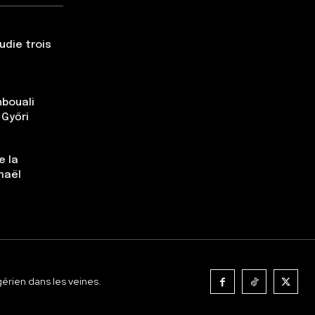
udie trois
nbouali
 Győri
e la
maël
gérien dans les veines.