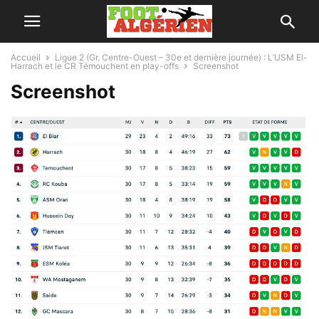
Accueil
Ligue 2 (Gr. Centre-Ouest – 30e et dernière journée) : L’USM El-
Harrach et le CR Témouchent en play-offs
Screenshot
Screenshot