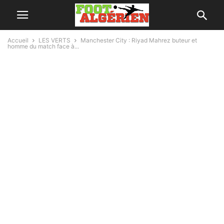
Accueil
LES VERTS
Manchester City : Riyad Mahrez buteur et
homme du match face à...