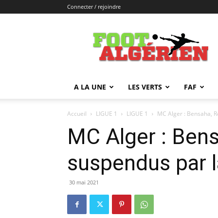
Connecter / rejoindre
FOOTALGERIEN
A LA UNE
LES VERTS
FAF
Accueil
LIGUE 1
LIGUE 1
MC Alger : Bensaha, Re
MC Alger : Bensa
suspendus par l
30 mai 2021