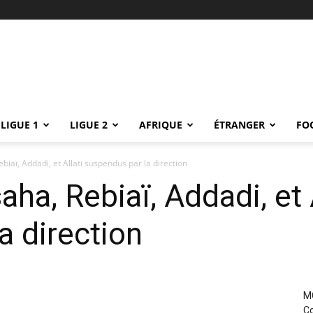
LIGUE 1
LIGUE 2
AFRIQUE
ÉTRANGER
FO
biaï, Addadi, et Allati suspendus par la direction
ha, Rebiaï, Addadi, et A
a direction
MC
Co