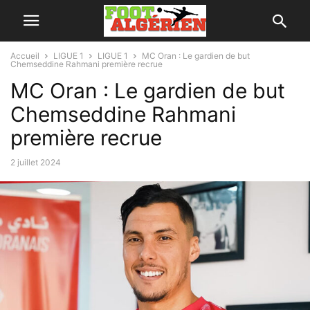
Accueil
LIGUE 1
LIGUE 1
MC Oran : Le gardien de but
Chemseddine Rahmani première recrue
MC Oran : Le gardien de but
Chemseddine Rahmani
première recrue
2 juillet 2024