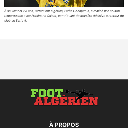
À seulement 23 ans, l’attaquant algérien, Farès Ghedjemis, a réalisé une saison
remarquable avec Frosinone Calcio, contribuant de manière décisive au retour du
club en Serie A.
À PROPOS