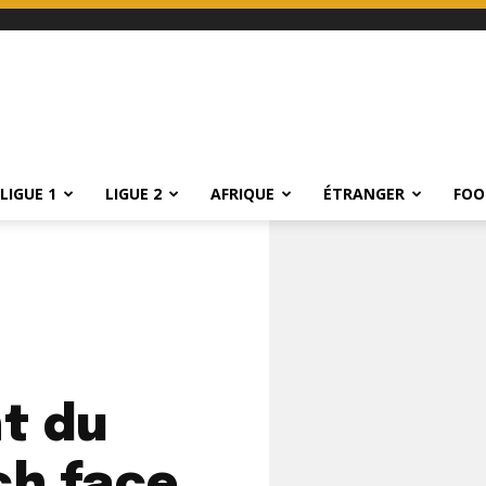
LIGUE 1
LIGUE 2
AFRIQUE
ÉTRANGER
FOO
t du
ch face