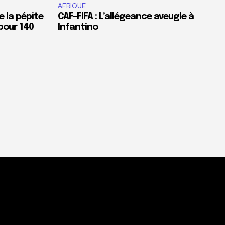
AFRIQUE
e la pépite
CAF-FIFA : L’allégeance aveugle à
pour 140
Infantino