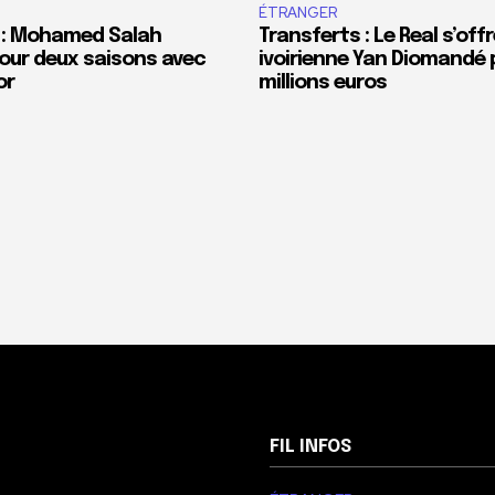
ÉTRANGER
 : Mohamed Salah
Transferts : Le Real s’offr
our deux saisons avec
ivoirienne Yan Diomandé 
or
millions euros
FIL INFOS