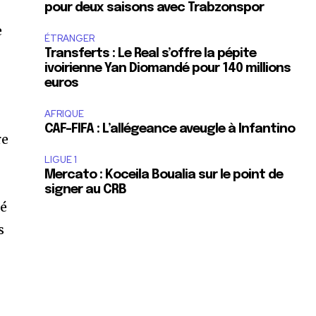
pour deux saisons avec Trabzonspor
e
ÉTRANGER
Transferts : Le Real s’offre la pépite
ivoirienne Yan Diomandé pour 140 millions
euros
AFRIQUE
é
CAF-FIFA : L’allégeance aveugle à Infantino
re
LIGUE 1
Mercato : Koceila Boualia sur le point de
signer au CRB
ré
s
s