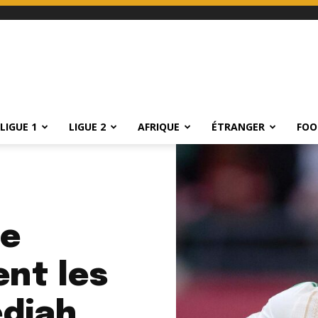
LIGUE 1
LIGUE 2
AFRIQUE
ÉTRANGER
FOO
le
ent les
edjah