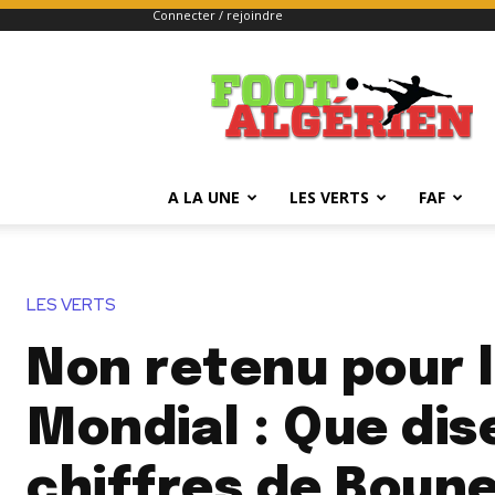
Connecter / rejoindre
FOOTALGERIEN
A LA UNE
LES VERTS
FAF
LES VERTS
Non retenu pour 
Mondial : Que dis
chiffres de Boun