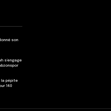
 donné son
ah s’engage
rabzonspor
 la pépite
our 140