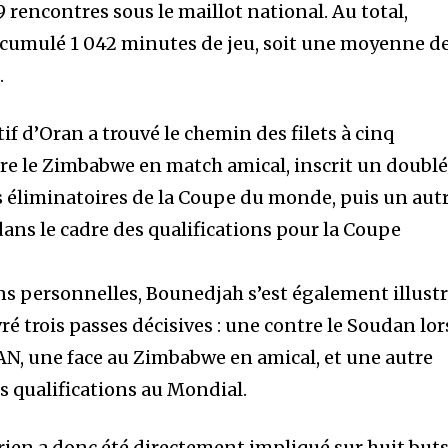
9 rencontres sous le maillot national. Au total,
a cumulé 1 042 minutes de jeu, soit une moyenne d
.
atif d’Oran a trouvé le chemin des filets à cinq
ntre le Zimbabwe en match amical, inscrit un doubl
s éliminatoires de la Coupe du monde, puis un aut
dans le cadre des qualifications pour la Coupe
ons personnelles, Bounedjah s’est également illust
ivré trois passes décisives : une contre le Soudan lor
CAN, une face au Zimbabwe en amical, et une autre
s qualifications au Mondial.
érien a donc été directement impliqué sur huit but