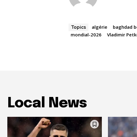
algérie
baghdad b
Topics
mondial-2026
Vladimir Petk
Local News