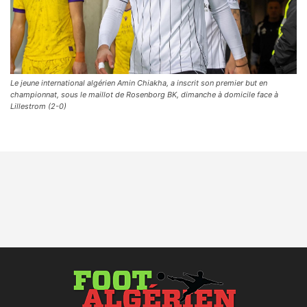
Le jeune international algérien Amin Chiakha, a inscrit son premier but en
championnat, sous le maillot de Rosenborg BK, dimanche à domicile face à
Lillestrom (2-0)