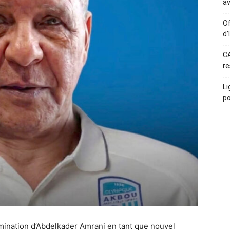
av
Of
d’
CA
re
Li
po
ination d’Abdelkader Amrani en tant que nouvel