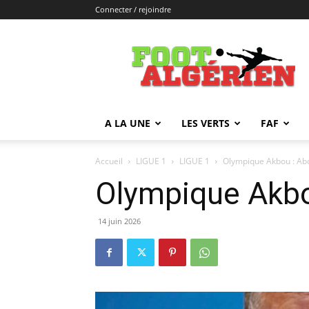
Connecter / rejoindre
FOOTALGERIEN
A LA UNE
LES VERTS
FAF
Accueil
LIGUE 1
LIGUE 1
Olympique Akbou : A
Olympique Akb
14 juin 2026