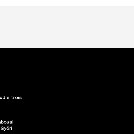
udie trois
nbouali
 Győri