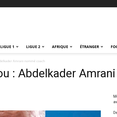
LIGUE 1
LIGUE 2
AFRIQUE
ÉTRANGER
FO
bdelkader Amrani nommé coach
ou : Abdelkader Amran
Me
av
De