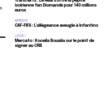
Transferts : Le Real s’offre la pépite
ivoirienne Yan Diomandé pour 140 millions
es
euros
AFRIQUE
CAF-FIFA : L’allégeance aveugle à Infantino
LIGUE 1
Mercato : Koceila Boualia sur le point de
signer au CRB