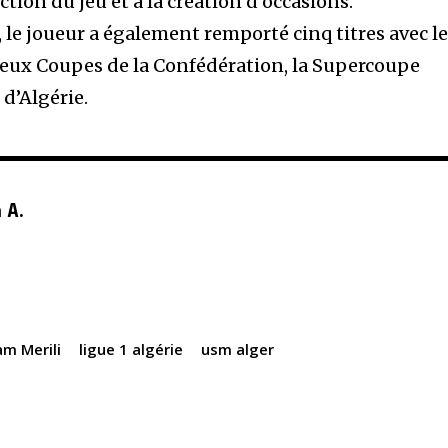
ction du jeu et à la création d’occasions.
 le joueur a également remporté cinq titres avec l
deux Coupes de la Confédération, la Supercoupe
d’Algérie.
 A.
am Merili
ligue 1 algérie
usm alger