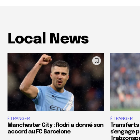
Local News
ÉTRANGER
ÉTRANGER
Manchester City : Rodri a donné son
Transferts
accord au FC Barcelone
s’engage p
Trabzonsp