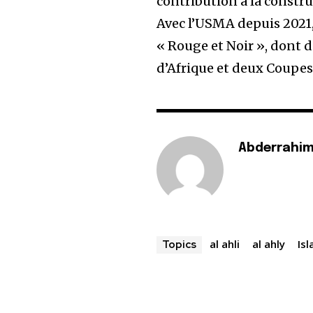
contribution à la constru
Avec l’USMA depuis 2021,
« Rouge et Noir », dont 
d’Afrique et deux Coupes 
Abderrahim
al ahli
al ahly
Isl
Topics