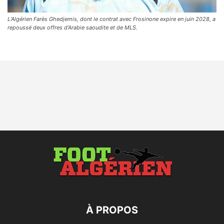
L’Algérien Farès Ghedjemis, dont le contrat avec Frosinone expire en juin 2028, a
repoussé deux offres d’Arabie saoudite et de MLS.
À PROPOS