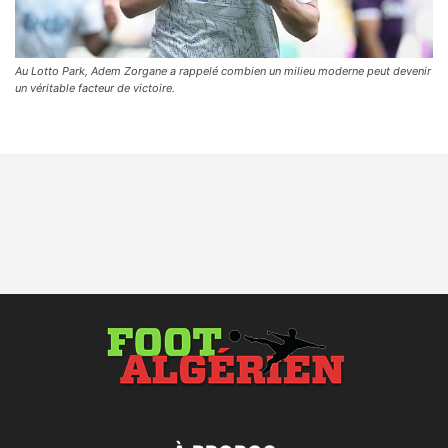
Au Lotto Park, Adem Zorgane a rappelé combien un milieu moderne peut devenir
un véritable facteur de victoire.