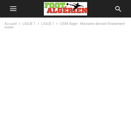
Accueil
LIGUE 1
LIGUE 1
USM Alger : Meziane devrait finalement
rester