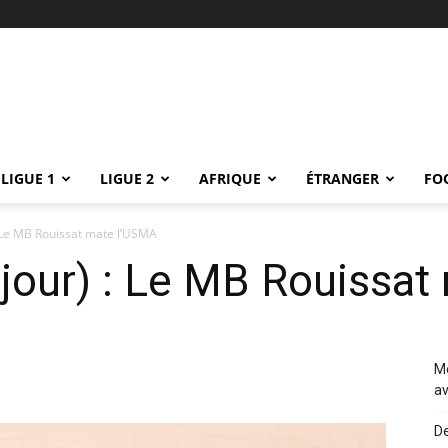
LIGUE 1
LIGUE 2
AFRIQUE
ÉTRANGER
FO
: Le MB Rouissat mate l’USMA
 jour) : Le MB Rouissa
Me
av
De