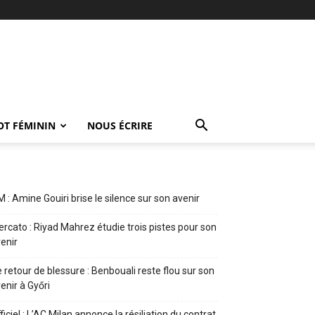
OT FÉMININ
NOUS ÉCRIRE
 : Amine Gouiri brise le silence sur son avenir
rcato : Riyad Mahrez étudie trois pistes pour son
enir
 retour de blessure : Benbouali reste flou sur son
enir à Győri
ficiel : L’AC Milan annonce la résiliation du contrat