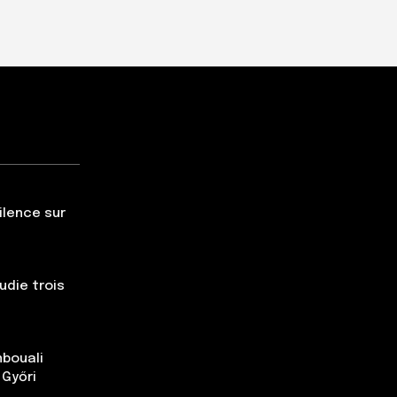
silence sur
udie trois
nbouali
 Győri