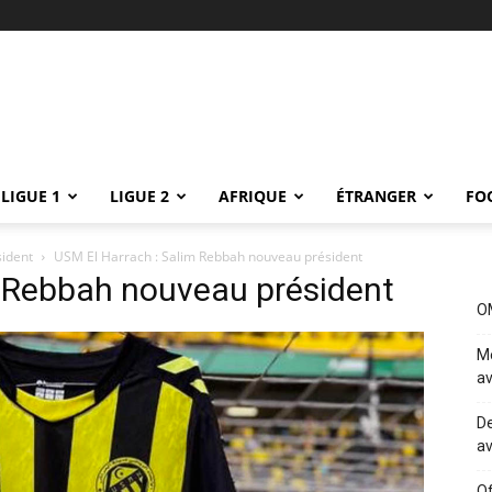
LIGUE 1
LIGUE 2
AFRIQUE
ÉTRANGER
FO
sident
USM El Harrach : Salim Rebbah nouveau président
m Rebbah nouveau président
OM
Me
av
De
av
Of