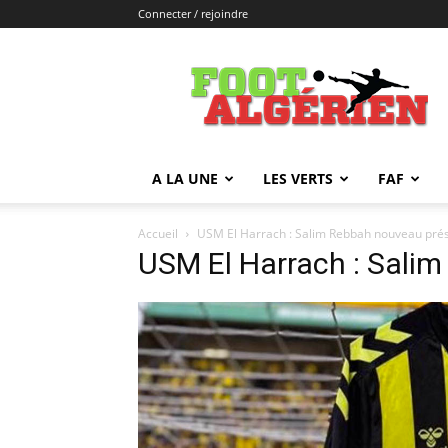
Connecter / rejoindre
FOOTALGERIEN
A LA UNE
LES VERTS
FAF
Accueil
USM El Harrach : Salim Rebbah nouveau pré
USM El Harrach : Sali