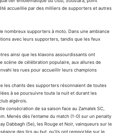
quartier emblématique du club, Soustara, point
été accueillie par des milliers de supporters et autres
é de nombreux supporters à moto. Dans une ambiance
tions avec leurs supporters, tandis que les feux
tres ainsi que les klaxons assourdissants ont
e scène de célébration populaire, aux allures de
nvahi les rues pour accueillir leurs champions
.
e les chants des supporters résonnaient de toutes
ées à se poursuivre toute la nuit et durant les
club algérois.
elle consécration de sa saison face au Zamalek SC,
ium. Menés dès l’entame du match (1-0) sur un penalty
day Dabbagh (5e), les Rouge et Noir, vainqueurs sur le
 séance des tirs au but, qu’ils ont remportée sur le