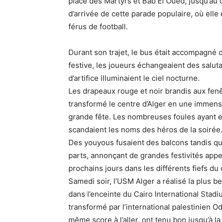
place des Martyrs et Bab El Oued, jusqu’au 
d’arrivée de cette parade populaire, où elle 
férus de football.
Durant son trajet, le bus était accompagn
festive, les joueurs échangeaient des saluta
d’artifice illuminaient le ciel nocturne.
Les drapeaux rouge et noir brandis aux fenê
transformé le centre d’Alger en une immens
grande fête. Les nombreuses foules ayant e
scandaient les noms des héros de la soirée
Des youyous fusaient des balcons tandis qu
parts, annonçant de grandes festivités appel
prochains jours dans les différents fiefs du 
Samedi soir, l’USM Alger a réalisé la plus b
dans l’enceinte du Cairo International Stad
transformé par l’international palestinien O
même score à l’aller, ont tenu bon jusqu’à la