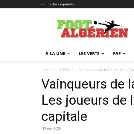
Connecter / rejoindre
FOOTALGERIEN
A LA UNE
LES VERTS
FAF
Accueil
AFRIQUE
Vainqueurs de la Coupe de la Conf
Vainqueurs de l
Les joueurs de 
capitale
18 mai 2026