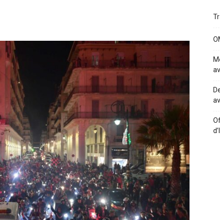
Tr
OM
Me
av
De
av
Of
d’