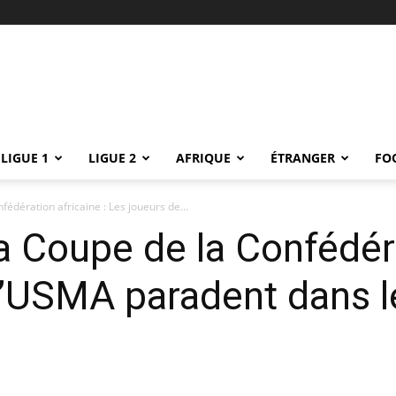
LIGUE 1
LIGUE 2
AFRIQUE
ÉTRANGER
FO
édération africaine : Les joueurs de...
a Coupe de la Confédéra
l’USMA paradent dans le