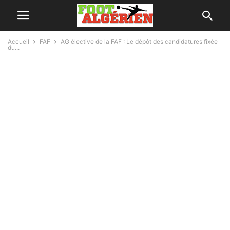
Accueil
FAF
AG élective de la FAF : Le dépôt des candidatures fixée
du...