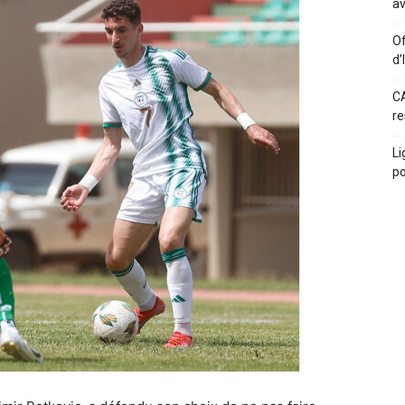
av
Of
d’
CA
re
Li
po