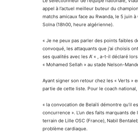
Le sélectionneur de l’équipe nationale, Vlad
appel à l’actuel meilleur buteur du champion
matchs amicaux face au Rwanda, le 5 juin à C
Solna (18h00, heure algérienne).
« Je ne peux pas parler des points faibles de
convoqué, les attaquants que j’ai choisis o
ses qualités avec les A’ « , a-t-il déclaré lo
« Mohamed Sellah » au stade Nelson-Mande
Ayant signer son retour chez les « Verts » en 
partie de cette liste. Pour le coach national,
« la convocation de Belaïli démontre qu’il est
concurrence ». L’un des faits marquants de l
terrain de Lille OSC (France), Nabil Bentale
problème cardiaque.