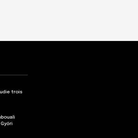
udie trois
nbouali
 Győri