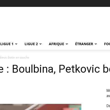
LIGUE 1
LIGUE 2
AFRIQUE
ÉTRANGER
FO
tkovic botte en touche
e : Boulbina, Petkovic 
Me
av
De