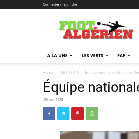
Connecter / rejoindre
FOOTALGERIEN
A LA UNE
LES VERTS
FAF
Accueil
LES VERTS
Équipe nationale : Boulbina, Pe
Équipe national
29 mai 2025