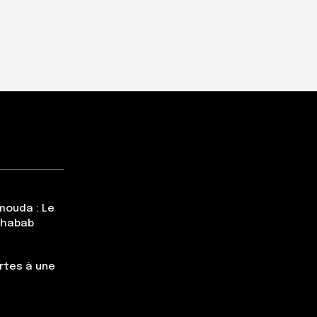
mouda : Le
Chabab
rtes à une