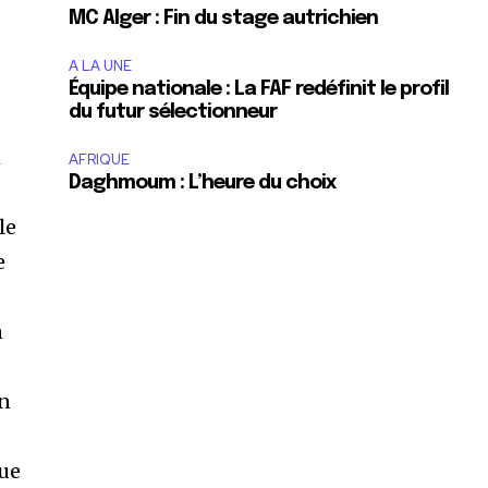
MC Alger : Fin du stage autrichien
A LA UNE
Équipe nationale : La FAF redéfinit le profil
du futur sélectionneur
h
AFRIQUE
Daghmoum : L’heure du choix
le
e
n
on
que