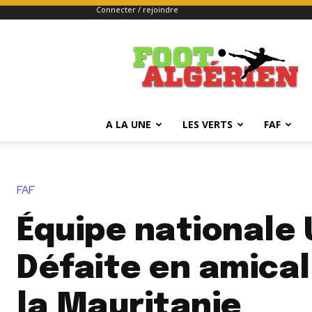
Connecter / rejoindre
FOOTALGERIEN
A LA UNE
LES VERTS
FAF
FAF
Équipe nationale 
Défaite en amical
la Mauritanie