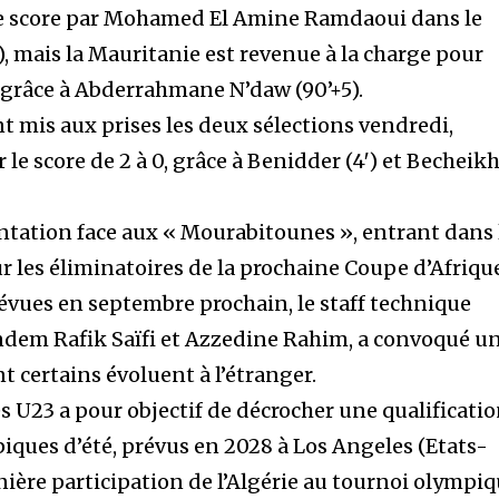
 le score par Mohamed El Amine Ramdaoui dans le
, mais la Mauritanie est revenue à la charge pour
 grâce à Abderrahmane N’daw (90’+5).
t mis aux prises les deux sélections vendredi,
r le score de 2 à 0, grâce à Benidder (4′) et Becheik
ntation face aux « Mourabitounes », entrant dans 
r les éliminatoires de la prochaine Coupe d’Afriqu
évues en septembre prochain, le staff technique
ndem Rafik Saïfi et Azzedine Rahim, a convoqué u
nt certains évoluent à l’étranger.
s U23 a pour objectif de décrocher une qualificati
iques d’été, prévus en 2028 à Los Angeles (Etats-
rnière participation de l’Algérie au tournoi olympi