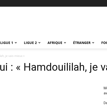
LIGUE 1
LIGUE 2
AFRIQUE
ÉTRANGER
FO
ah, je vais mieux »
i : « Hamdouililah, je v
Me
av
De