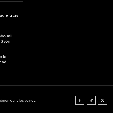
udie trois
nbouali
 Győri
e la
maël
gérien dans les veines.