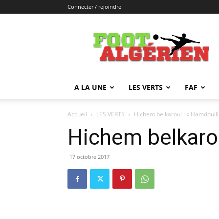
Connecter / rejoindre
FOOTALGERIEN
A LA UNE
LES VERTS
FAF
Accueil
LES VERTS
Hichem belkaroui : « Hamdouilil
Hichem belkarou
17 octobre 2017