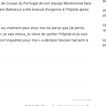
av
h de Coupe du Portugal de son équipe Moreirense face
hem Belkaroui a été évacué d’urgence à l’hôpital après
Of
d’
CA
ai eu vraiment peur pour ma vie parce que j’ai perdu
re
je vais mieux, je viens de quitter l’hôpital et je suis
nt inquiétés pour moi » a déclaré l’ancien harrachi à
Li
po
Article suivant