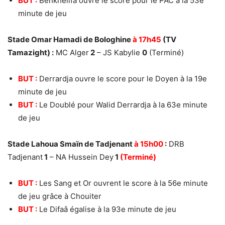
BUT :
Benkhelifa ouvre le score pour le PAC à la 53e
minute de jeu
Stade Omar Hamadi de Bologhine
à 17h45
(TV
Tamazight) :
MC Alger
2
– JS Kabylie
0
(Terminé)
BUT :
Derrardja ouvre le score pour le Doyen à la 19e
minute de jeu
BUT :
Le Doublé pour Walid Derrardja à la 63e minute
de jeu
Stade Lahoua Smaïn de Tadjenant
à 15h00
:
DRB
Tadjenant
1
– NA Hussein Dey
1
(Terminé)
BUT :
Les Sang et Or ouvrent le score à la 56e minute
de jeu grâce à Chouiter
BUT :
Le Difaâ égalise à la 93e minute de jeu