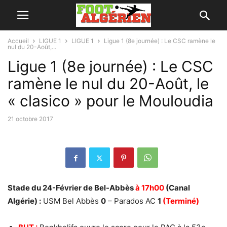
Accueil
LIGUE 1
LIGUE 1
Ligue 1 (8e journée) : Le CSC ramène le
nul du 20-Août,...
Ligue 1 (8e journée) : Le CSC
ramène le nul du 20-Août, le
« clasico » pour le Mouloudia
21 octobre 2017
Stade du 24-Février de Bel-Abbès
à 17h00
(Canal
Algérie) :
USM Bel Abbès
0
– Parados AC
1
(Terminé)