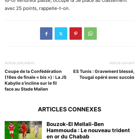
(6-0) vendredi passé, occupe la 5e place au classement
avec 25 points, rappelle-t-on.
Article précédent
Article suivant
Coupe de la Confédération
ES Tunis : Gravement blessé,
(16es de finale « bis ») : La JS
Tougaï opéré avec succès
Kabylie s’incline sur le fil
face au Stade Malien
ARTICLES CONNEXES
Bouzok-El Mellali-Ben
Hammouda : Le nouveau trident
en or du Chabab