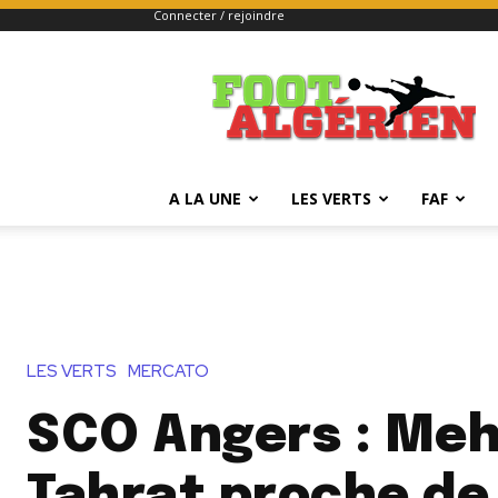
Connecter / rejoindre
FOOTALGERIEN
A LA UNE
LES VERTS
FAF
LES VERTS
MERCATO
SCO Angers : Meh
Tahrat proche de