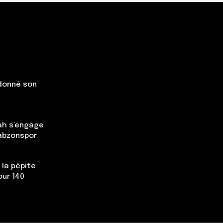
 donné son
ah s’engage
rabzonspor
 la pépite
our 140