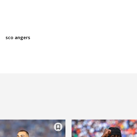
t
sco angers