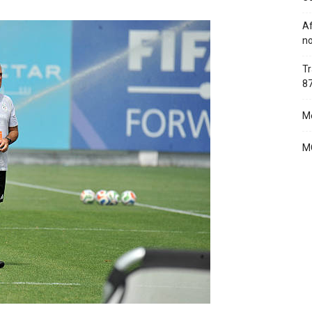
Af
no
Tr
87
Me
MC