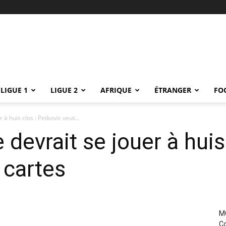
LIGUE 1
LIGUE 2
AFRIQUE
ÉTRANGER
FO
 à huis clos : Petkovic veut...
e devrait se jouer à huis
 cartes
MC
Co