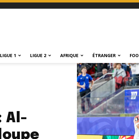
LIGUE 1
LIGUE 2
AFRIQUE
ÉTRANGER
FOO
 Al-
loupe