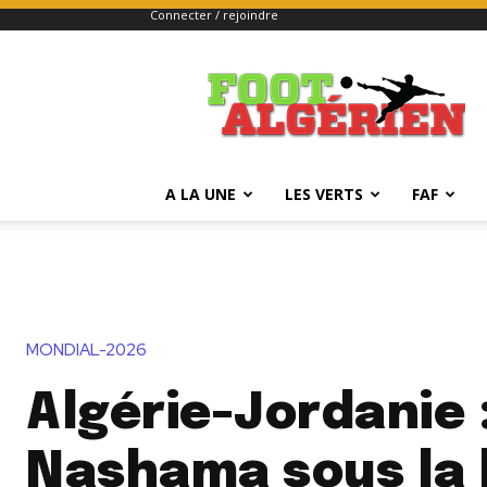
Connecter / rejoindre
FOOTALGERIEN
A LA UNE
LES VERTS
FAF
MONDIAL-2026
Algérie-Jordanie :
Nashama sous la 